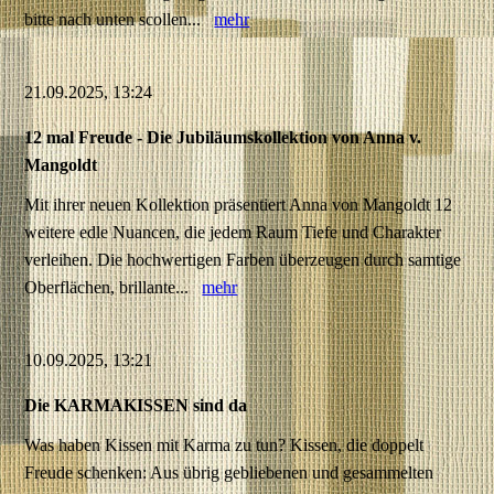
bitte nach unten scollen...
mehr
21.09.2025, 13:24
12 mal Freude - Die Jubiläumskollektion von Anna v.
Mangoldt
Mit ihrer neuen Kollektion präsentiert Anna von Mangoldt 12
weitere edle Nuancen, die jedem Raum Tiefe und Charakter
verleihen. Die hochwertigen Farben überzeugen durch samtige
Oberflächen, brillante...
mehr
10.09.2025, 13:21
Die KARMAKISSEN sind da
Was haben Kissen mit Karma zu tun? Kissen, die doppelt
Freude schenken: Aus übrig gebliebenen und gesammelten