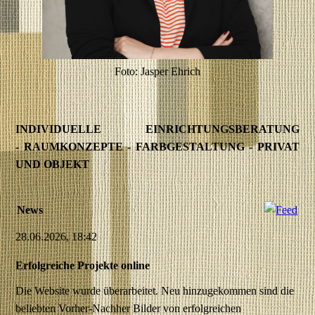
Foto: Jasper Ehrich
INDIVIDUELLE EINRICHTUNGSBERATUNG
- RAUMKONZEPTE - FARBGESTALTUNG - PRIVAT
UND OBJEKT
News
28.06.2026, 18:42
Erfolgreiche Projekte online
Die Website wurde überarbeitet. Neu hinzugekommen sind die
beliebten Vorher-Nachher Bilder von erfolgreichen