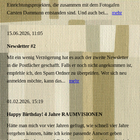
Einrichtungsprojekten, die zusammen mit dem Fotogafen
Carsten Dammann entstanden sind. Und auch bei...
mehr
15.06.2026, 11:05
Newsletter #2
Mit ein wenig Verzögerung hat es auch der zweite Newsletter
in die Postfächer geschafft. Falls er noch nicht angekommen ist,
empfehle ich, den Spam Ordner zu überprüfen. Wer sich neu
anmelden möchte, kann das...
mehr
01.02.2026, 15:19
Happy Birthday! 4 Jahre RAUMVISIONEN
Hätte man mich vor vier Jahren gefragt, wie schnell vier Jahre
vergehen können, hätte ich keine passende Antwort geben