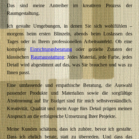
Das sind meine Antreiber im kreativen Prozess der
Raumgestaltung.
Ich gestalte Umgebungen, in denen Sie sich wohlfühlen –
morgens beim ersten Blinzeln, abends beim Loslassen des
Tages oder in Ihrem professionellen Arbeitsumfeld. Ob eine
komplette
Einrichtungsberatung
oder gezielte Zutaten der
klassischen
Raumausstattung
: Jedes Material, jede Farbe, jedes
Detail wird abgestimmt auf das, was Sie brauchen und was zu
Ihnen passt.
Eine umfassende und empathische Beratung, die Auswahl
passender Produkte und Materialien sowie die sorgfältige
Abstimmung auf Ihr Budget sind für mich selbstverständlich.
Kreativität, Qualität und mein Auge fürs Detail prägen meinen
Anspruch an die erfolgreiche Umsetzung Ihrer Projekte.
Meine Kunden schätzen, dass ich zuhöre, bevor ich gestalte.
Dass ich ehrlich berate, statt zu überreden. Und dass das