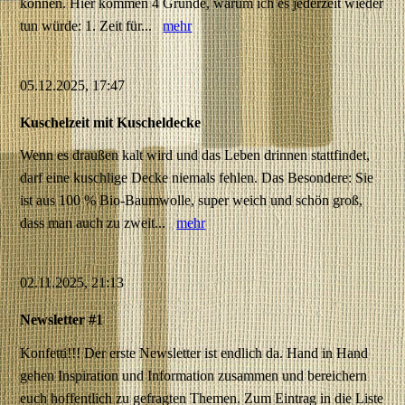
können. Hier kommen 4 Gründe, warum ich es jederzeit wieder
tun würde: 1. Zeit für...
mehr
05.12.2025, 17:47
Kuschelzeit mit Kuscheldecke
Wenn es draußen kalt wird und das Leben drinnen stattfindet,
darf eine kuschlige Decke niemals fehlen. Das Besondere: Sie
ist aus 100 % Bio-Baumwolle, super weich und schön groß,
dass man auch zu zweit...
mehr
02.11.2025, 21:13
Newsletter #1
Konfetti!!! Der erste Newsletter ist endlich da. Hand in Hand
gehen Inspiration und Information zusammen und bereichern
euch hoffentlich zu gefragten Themen. Zum Eintrag in die Liste